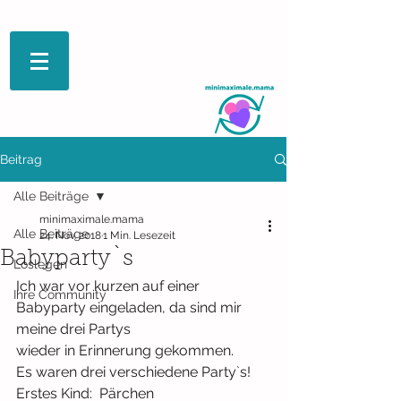
Beitrag
Alle Beiträge
minimaximale.mama
Alle Beiträge
24. Nov. 2018
1 Min. Lesezeit
Babyparty`s
Loslegen
Ich war vor kurzen auf einer 
Ihre Community
Babyparty eingeladen, da sind mir 
meine drei Partys
wieder in Erinnerung gekommen.
Es waren drei verschiedene Party`s!
Erstes Kind:  Pärchen 