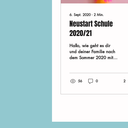
6. Sept. 2020
∙
2
Min.
Neustart Schule
2020/21
Hallo, wie geht es dir
und deiner Familie nach
dem Sommer 2020 mit
Corona-Gedanken im
Schlepptau! Ich glaube
wir können alle
56
0
2
zugeben,...