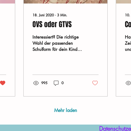
18. Juni 2020
∙
3
Min.
10.
OVS oder GTVS
C
Interessiert? Die richtige
Hal
Wahl der passenden
Zei
Schulform für dein Kind
und
zu finden, da hängen
Ver
vielen verschiedene
ver
Überlegungen dran,
pas
das...
995
0
Mehr laden
Datenschutze