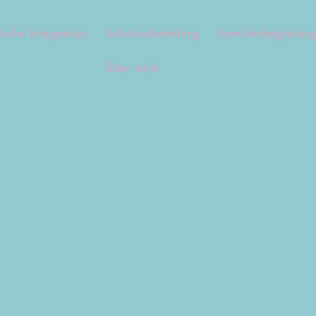
ische Integration
Schulvorbereitung
Familienbegleitun
Über mich