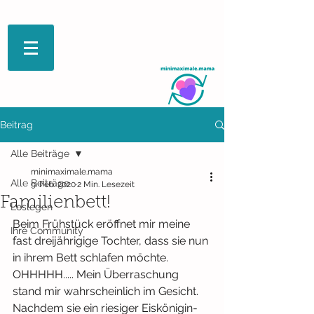
Beitrag
Alle Beiträge
minimaximale.mama
Alle Beiträge
9. Feb. 2020
2 Min. Lesezeit
Familienbett!
Loslegen
Beim Frühstück eröffnet mir meine 
Ihre Community
fast dreijährigige Tochter, dass sie nun 
in ihrem Bett schlafen möchte.  
OHHHHH..... Mein Überraschung 
stand mir wahrscheinlich im Gesicht.
Nachdem sie ein riesiger Eiskönigin-