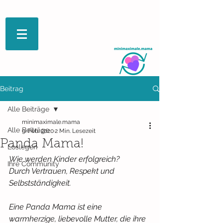
Beitrag
Alle Beiträge
minimaximale.mama
Alle Beiträge
9. Feb. 2020
2 Min. Lesezeit
Panda Mama!
Loslegen
Wie werden Kinder erfolgreich?
Ihre Community
Durch Vertrauen, Respekt und 
Selbstständigkeit.
Eine Panda Mama ist eine 
warmherzige, liebevolle Mutter, die ihre 